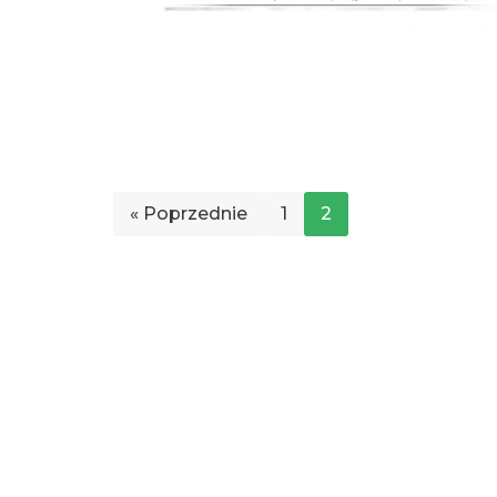
« Poprzednie
1
2