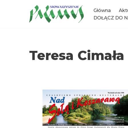
Główna
Akt
Przejdź
DOŁĄCZ DO N
do
treści
Teresa Cimała