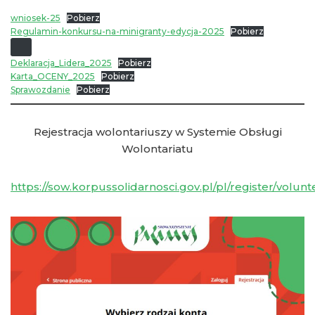
wniosek-25
Pobierz
Regulamin-konkursu-na-minigranty-edycja-2025
Pobierz
Deklaracja_Lidera_2025
Pobierz
Karta_OCENY_2025
Pobierz
Sprawozdanie
Pobierz
Rejestracja wolontariuszy w Systemie Obsługi
Wolontariatu
https://sow.korpussolidarnosci.gov.pl/pl/register/volunt