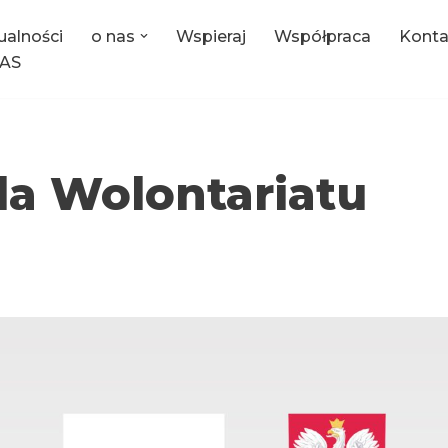
ualności
o nas
Wspieraj
Współpraca
Konta
AS
la Wolontariatu