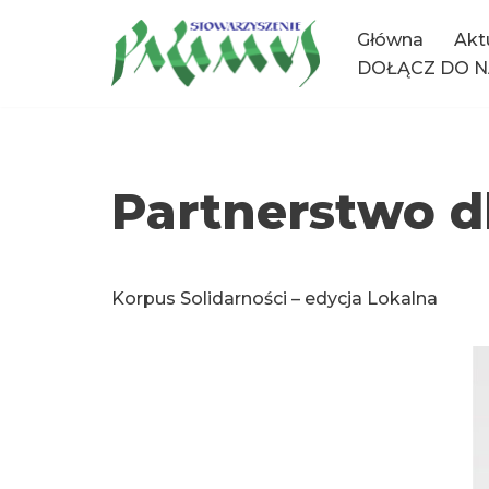
Główna
Akt
Przejdź
DOŁĄCZ DO N
do
treści
Partnerstwo d
Korpus Solidarności – edycja Lokalna