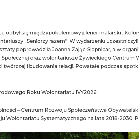
u odbył się międzypokoleniowy plener malarski „Kol
ntariuszy „Seniorzy razem”. W wydarzeniu uczestniczyl
rsztaty poprowadziła Joanna Zając-Slapnicar, a w organ
połecznej oraz wolontariusze Żywieckiego Centrum Wolo
i twórczej i budowania relacji. Powstałe podczas spo
arodowego Roku Wolontariatu IVY2026
lności – Centrum Rozwoju Społeczeństwa Obywatelski
 Wolontariatu Systematycznego na lata 2018-2030. Pa