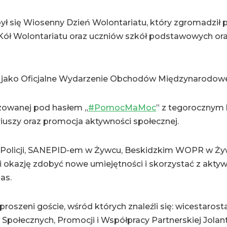
był się Wiosenny Dzień Wolontariatu, który zgromadził
 Kół Wolontariatu oraz uczniów szkół podstawowych or
ę jako Oficjalne Wydarzenie Obchodów Międzynarodow
nizowanej pod hasłem „
#PomocMaMoc
” z tegorocznym
iuszy oraz promocja aktywności społecznej.
Policji, SANEPID-em w Żywcu, Beskidzkim WOPR w Ży
 okazję zdobyć nowe umiejętności i skorzystać z aktyw
as.
roszeni goście, wśród których znaleźli się: wicestaros
Społecznych, Promocji i Współpracy Partnerskiej Jolant